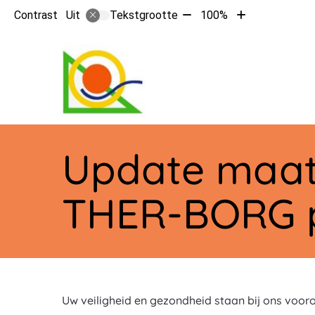
Tekst
Tekst
Contrast
Tekstgrootte
100%
Uit
verkleinen
vergroten
met
met
10%
10%
Hoo
Update maatr
THER-BORG p
Uw veiligheid en gezondheid staan bij ons vooro