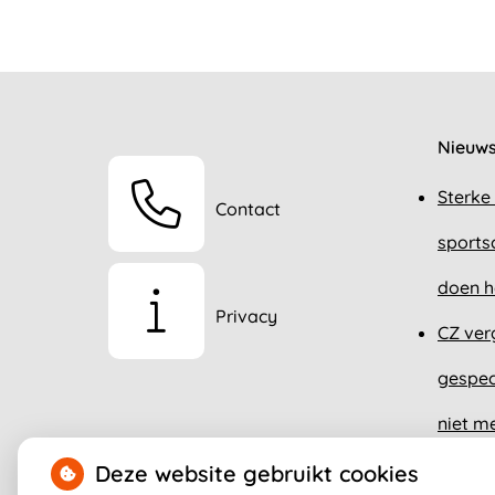
Nieuw
Sterke
Contact
sports
doen h
Privacy
CZ ver
gespec
niet m
De sleu
Deze website gebruikt cookies