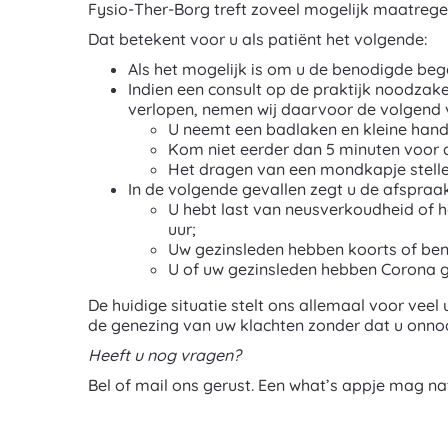
Fysio-Ther-Borg treft zoveel mogelijk maatregel
Dat betekent voor u als patiënt het volgende:
Als het mogelijk is om u de benodigde bege
Indien een consult op de praktijk noodzake
verlopen, nemen wij daarvoor de volgend
U neemt een badlaken en kleine han
Kom niet eerder dan 5 minuten voor 
Het dragen van een mondkapje stellen 
In de volgende gevallen zegt u de afspraak
U hebt last van neusverkoudheid of h
uur;
Uw gezinsleden hebben koorts of be
U of uw gezinsleden hebben Corona 
De huidige situatie stelt ons allemaal voor vee
de genezing van uw klachten zonder dat u onnodi
Heeft u nog vragen?
Bel of mail ons gerust. Een what’s appje mag nat