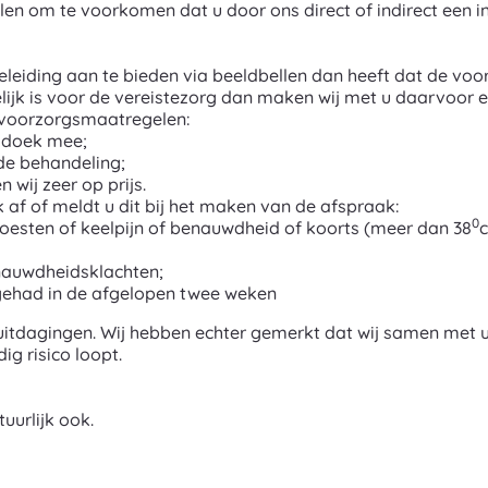
en om te voorkomen dat u door ons direct of indirect een in
leiding aan te bieden via beeldbellen dan heeft dat de voo
lijk is voor de vereistezorg dan maken wij met u daarvoor ee
 voorzorgsmaatregelen:
ddoek mee;
de behandeling;
wij zeer op prijs.
 af of meldt u dit bij het maken van de afspraak:
0
oesten of keelpijn of benauwdheid of koorts (meer dan 38
c
nauwdheidsklachten;
gehad in de afgelopen twee weken
l uitdagingen. Wij hebben echter gemerkt dat wij samen met 
g risico loopt.
uurlijk ook.