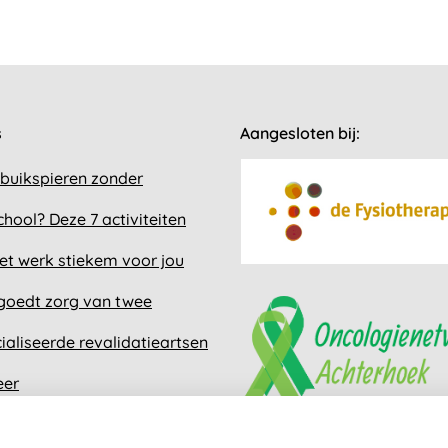
s
Aangesloten bij:
 buikspieren zonder
chool? Deze 7 activiteiten
et werk stiekem voor jou
goedt zorg van twee
ialiseerde revalidatieartsen
eer
tel tot blijvend afvallen?