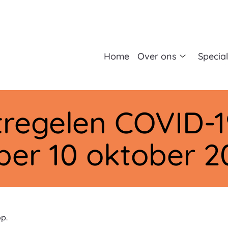
fdmenu
Home
Over ons
Specia
Over
ons
submenu
egelen COVID-19
er 10 oktober 2
p.