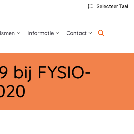
Selecteer Taal
lismen
Informatie
Contact
Specialismen
Informatie
Contact
submenu
submenu
submenu
 bij FYSIO-
020