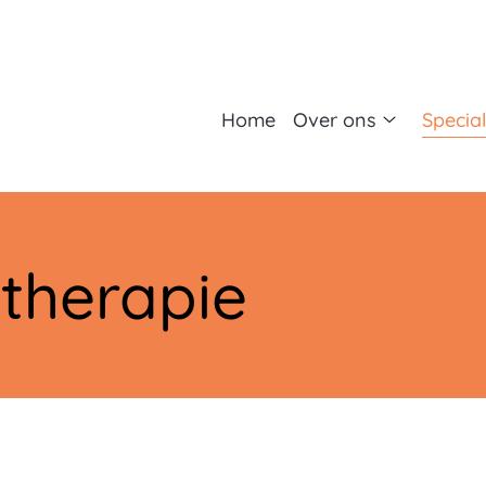
fdmenu
Home
Over ons
Specia
Over
ons
submenu
therapie