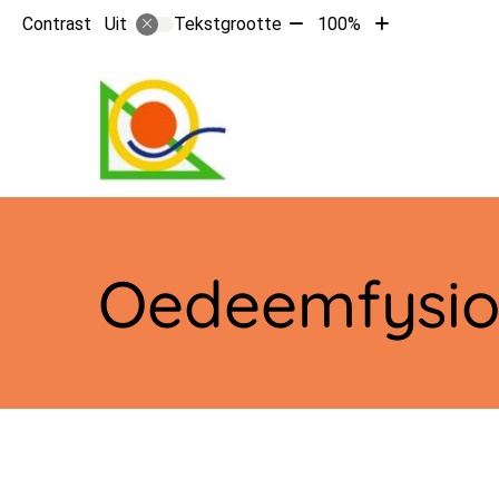
Tekst
Tekst
Contrast
Tekstgrootte
100%
Uit
verkleinen
vergroten
met
met
10%
10%
Hoo
Oedeemfysio