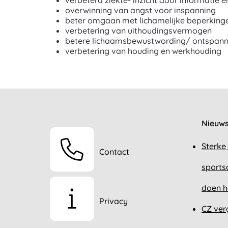
verbeterd ziekte- inzicht door informatie e
overwinning van angst voor inspanning
beter omgaan met lichamelijke beperking
verbetering van uithoudingsvermogen
betere lichaamsbewustwording/ ontspann
verbetering van houding en werkhouding
Nieuw
Sterke
Contact
sports
doen h
Privacy
CZ ver