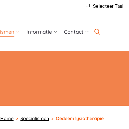
Selecteer Taal
lismen
Informatie
Contact
Specialismen
Informatie
Contact
submenu
submenu
submenu
Home
Specialismen
Oedeemfysiotherapie