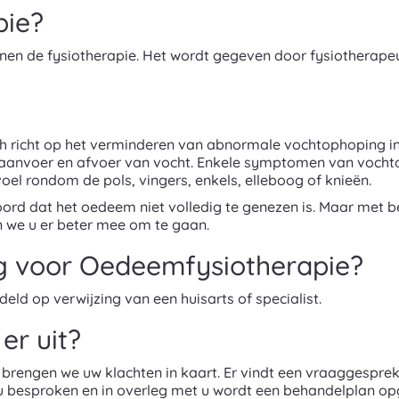
pie?
nnen de fysiotherapie. Het wordt gegeven door fysiotherap
ch richt op het verminderen van abnormale vochtophoping i
 aanvoer en afvoer van vocht. Enkele symptomen van vochto
el rondom de pols, vingers, enkels, elleboog of knieën.
toord dat het oedeem niet volledig te genezen is. Maar met b
en we u er beter mee om te gaan.
g voor Oedeemfysiotherapie?
d op verwijzing van een huisarts of specialist.
er uit?
 brengen we uw klachten in kaart. Er vindt een vraaggespre
u besproken en in overleg met u wordt een behandelplan opges