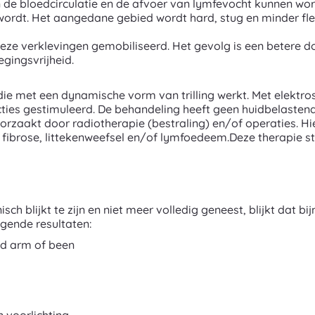
de bloedcirculatie en de afvoer van lymfevocht kunnen wo
wordt. Het aangedane gebied wordt hard, stug en minder fl
ze verklevingen gemobiliseerd. Het gevolg is een betere d
gingsvrijheid.
ie met een dynamische vorm van trilling werkt. Met elektros
ncties gestimuleerd. De behandeling heeft geen huidbelasten
oorzaakt door radiotherapie (bestraling) en/of operaties. 
e fibrose, littekenweefsel en/of lymfoedeem.Deze therapie s
h blijkt te zijn en niet meer volledig geneest, blijkt dat bi
gende resultaten:
d arm of been