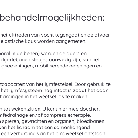
e behandelmogelijkheden:
het uittreden van vocht tegengaat en de afvoer
e elastische kous worden aangemeten.
ooral in de benen) worden de aders en
 lymfebanen klepjes aanwezig zijn, kan het
ngsoefeningen, mobiliserende oefeningen en
capaciteit van het lymfestelsel. Door gebruik te
het lymfesysteem nog intact is zodat het daar
hardingen in het weefsel los te maken.
n tot weken zitten. U kunt hier mee douchen,
ymfedrainage en/of compressietherapie.
ze spieren, gewrichten en organen, bloedbanen
maken het lichaam tot een samenhangend
l een verharding van het bindweefsel ontstaan