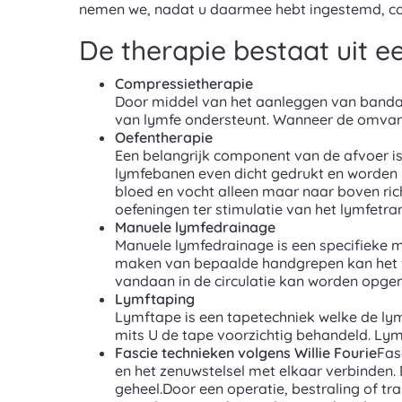
nemen we, nadat u daarmee hebt ingestemd, cont
De therapie bestaat uit 
Compressietherapie
Door middel van het aanleggen van bandag
van lymfe ondersteunt. Wanneer de omvang
Oefentherapie
Een belangrijk component van de afvoer is
lymfebanen even dicht gedrukt en worden 
bloed en vocht alleen maar naar boven ri
oefeningen ter stimulatie van het lymfetr
Manuele lymfedrainage
Manuele lymfedrainage is een specifieke ma
maken van bepaalde handgrepen kan het vo
vandaan in de circulatie kan worden opgen
Lymftaping
Lymftape is een tapetechniek welke de lymf
mits U de tape voorzichtig behandeld. Ly
Fascie technieken volgens Willie Fourie
Fas
en het zenuwstelsel met elkaar verbinden.
geheel.Door een operatie, bestraling of t