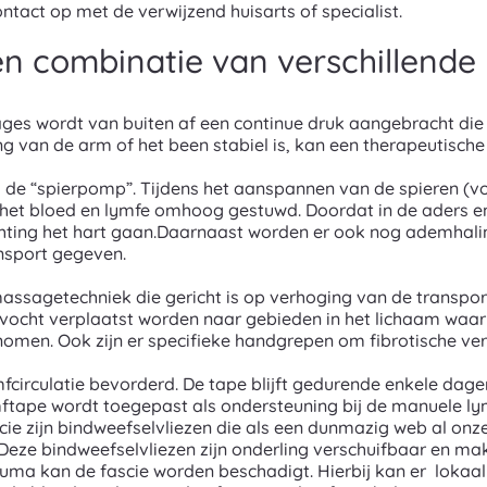
act op met de verwijzend huisarts of specialist.
een combinatie van verschillend
es wordt van buiten af een continue druk aangebracht die 
 van de arm of het been stabiel is, kan een therapeutisch
 de “spierpomp”. Tijdens het aanspannen van de spieren (v
het bloed en lymfe omhoog gestuwd. Doordat in de aders en
chting het hart gaan.Daarnaast worden er ook nog ademhali
ansport gegeven.
ssagetechniek die gericht is op verhoging van de transport
cht verplaatst worden naar gebieden in het lichaam waar 
omen. Ook zijn er specifieke handgrepen om fibrotische ver
circulatie bevorderd. De tape blijft gedurende enkele dage
mftape wordt toegepast als ondersteuning bij de manuele l
cie zijn bindweefselvliezen die als een dunmazig web al on
 Deze bindweefselvliezen zijn onderling verschuifbaar en 
rauma kan de fascie worden beschadigt. Hierbij kan er lokaa