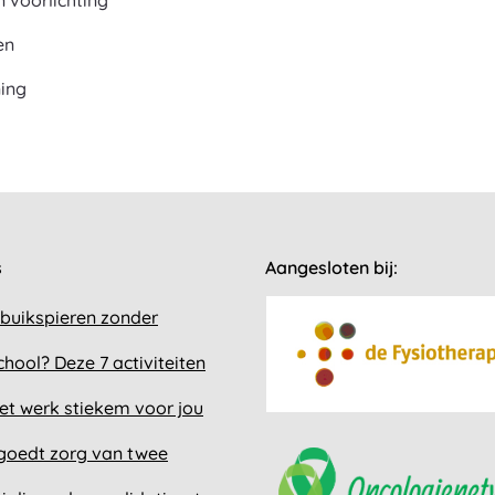
n voorlichting
en
ing
s
Aangesloten bij:
 buikspieren zonder
chool? Deze 7 activiteiten
et werk stiekem voor jou
goedt zorg van twee